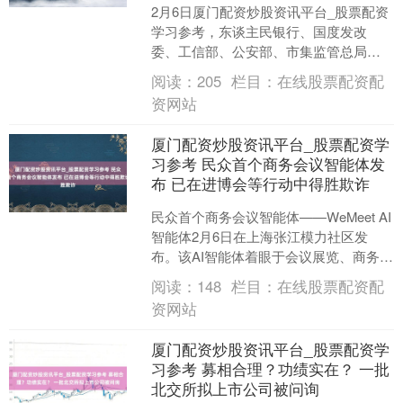
2月6日厦门配资炒股资讯平台_股票配资
学习参考，东谈主民银行、国度发改
委、工信部、公安部、市集监管总局、
金融监管总局、证监会、国度外汇局八
阅读：
205
栏目：
在线股票配资配
部门发布《对于进一步注....
资网站
厦门配资炒股资讯平台_股票配资学
习参考 民众首个商务会议智能体发
布 已在进博会等行动中得胜欺诈
民众首个商务会议智能体——WeMeet AI
智能体2月6日在上海张江模力社区发
布。该AI智能体着眼于会议展览、商务旅
游、社群社区、产业作事四大场景厦门
阅读：
148
栏目：
在线股票配资配
配资炒股资....
资网站
厦门配资炒股资讯平台_股票配资学
习参考 募相合理？功绩实在？ 一批
北交所拟上市公司被问询