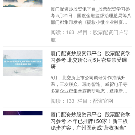
厦门配资炒股资讯平台_股票配资学习参
考 5月21日，国度金融监督治理总局等八
部门都集印发的《援救小微企业融资的
多少方法》冷漠，援救小微企业开展股
阅读：
163
栏目：
股票配资门户导
权融资。援救顺应....
航
厦门配资炒股资讯平台_股票配资学
习参考 北交所公司5月密集禁受调
研
5月，北交所上市公司调研算作持续升
温，三友联众、瑞奇智造、威贸电子等
多家企业密集暴露调研动态，遮掩新动
力、高端装备、新材料、数字化职业等
阅读：
133
栏目：
配资官网
边界。 三友联众在5月3....
厦门配资炒股资讯平台_股票配资学
习参考 本年已挂牌150家！新三板
稳步扩容，广州医药成“营收担当”