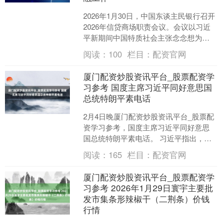
2026年1月30日，中国东谈主民银行召开
2026年信贷商场职责会议。会议以习近
平新期间中国特质社会主张念念想为指
示，深切学习贯彻党的二十届四中全会
阅读：
100
栏目：
配资官网
和中央经济职....
厦门配资炒股资讯平台_股票配资学
习参考 国度主席习近平同好意思国
总统特朗平素电话
2月4日晚厦门配资炒股资讯平台_股票配
资学习参考，国度主席习近平同好意思
国总统特朗平素电话。 习近平指出，夙
昔一年，咱们保握着高超相易，在釜山
阅读：
165
栏目：
配资官网
顺利会晤，为中好意....
厦门配资炒股资讯平台_股票配资学
习参考 2026年1月29日寰宇主要批
发市集条形辣椒干（二荆条）价钱
行情