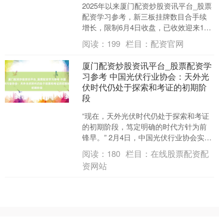
2025年以来厦门配资炒股资讯平台_股票
配资学习参考，新三板挂牌数目合手续
增长，限制6月4日收盘，已收效迎来150
家新成员，展现出欢叫的发展活力。其
阅读：
199
栏目：
配资官网
中，68家为....
厦门配资炒股资讯平台_股票配资学
习参考 中国光伏行业协会：天外光
伏时代仍处于探索和考证的初期阶
段
上证综指
3940.04
+39.68
+1.02%
“现在，天外光伏时代仍处于探索和考证
的初期阶段，笃定明确的时代方针为前
锋早。” 2月4日，中国光伏行业协会实施
文告长刘译阳对界面新闻等媒体示意。
阅读：
180
栏目：
在线股票配资配
近两日，受马斯....
资网站