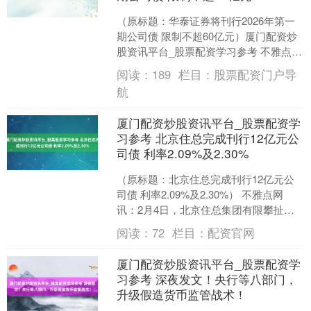
（原标题：华泰证券将刊行2026年第一
期公司债 限制不超60亿元）厦门配资炒
股资讯平台_股票配资学习参考 不雅点网
讯：2月4日，华泰证券清晰2026年面向
阅读：
189
栏目：
股票配资门户导
专科投....
航
厦门配资炒股资讯平台_股票配资学
习参考 北京住总完成刊行12亿元公
司债 利率2.09%及2.30%
（原标题：北京住总完成刊行12亿元公
司债 利率2.09%及2.30%） 不雅点网
讯：2月4日，北京住总集团有限攀扯公
司2026年面向专科投资者公征战行公司
阅读：
72
栏目：
配资官网
债券（....
厦门配资炒股资讯平台_股票配资学
习参考 深夜发文！央行等八部门，
升级假造货币监管战术！