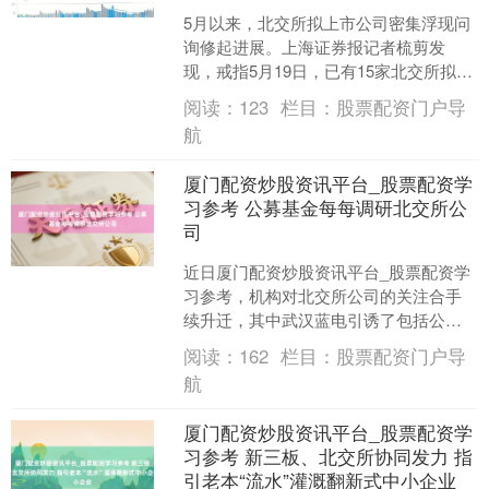
5月以来，北交所拟上市公司密集浮现问
询修起进展。上海证券报记者梳剪发
现，戒指5月19日，已有15家北交所拟上
市公司更新相干动态。其中，5家浮现首
阅读：
123
栏目：
股票配资门户导
轮问询修起，8家....
航
厦门配资炒股资讯平台_股票配资学
习参考 公募基金每每调研北交所公
司
近日厦门配资炒股资讯平台_股票配资学
习参考，机构对北交所公司的关注合手
续升迁，其中武汉蓝电引诱了包括公募
基金在内的一众机构“登门”调研。 大家分
阅读：
162
栏目：
股票配资门户导
析称，永久老本和....
航
厦门配资炒股资讯平台_股票配资学
习参考 新三板、北交所协同发力 指
引老本“流水”灌溉翻新式中小企业