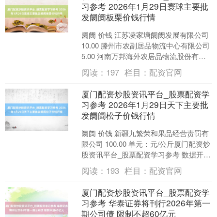
习参考 2026年1月29日寰球主要批
发阛阓板栗价钱行情
阛阓 价钱 江苏凌家塘阛阓发展有限公司
10.00 滕州市农副居品物流中心有限公司
5.00 河南万邦海外农居品物流股份有限
公司 5.50 宁夏四季鲜农居品抽象....
阅读：
197
栏目：
配资官网
厦门配资炒股资讯平台_股票配资学
习参考 2026年1月29日天下主要批
发阛阓松子价钱行情
阛阓 价钱 新疆九繁荣和果品经营责罚有
限公司 100.00 单元：元/公斤厦门配资炒
股资讯平台_股票配资学习参考 数据开
端：农业农村部信息中心厦门配资炒股
阅读：
193
栏目：
配资官网
资讯平....
厦门配资炒股资讯平台_股票配资学
习参考 华泰证券将刊行2026年第一
期公司债 限制不超60亿元