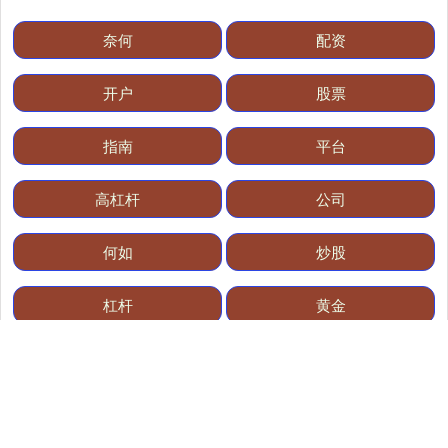
奈何
配资
开户
股票
指南
平台
国债指数
高杠杆
公司
229.69
+0.10
+0.04%
何如
炒股
杠杆
黄金
全部话题标签
期指IC0
7877.80
+164.40
+2.13%
关注 厦门配资炒股资讯平台_股票配资学习参考