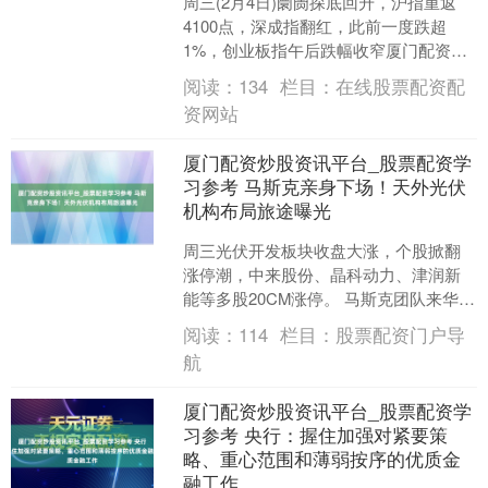
周三(2月4日)阛阓探底回升，沪指重返
4100点，深成指翻红，此前一度跌超
1%，创业板指午后跌幅收窄厦门配资炒
股资讯平台_股票配资学习参考，两市成
阅读：
134
栏目：
在线股票配资配
交额2.48万....
资网站
厦门配资炒股资讯平台_股票配资学
习参考 马斯克亲身下场！天外光伏
机构布局旅途曝光
周三光伏开发板块收盘大涨，个股掀翻
涨停潮，中来股份、晶科动力、津润新
能等多股20CM涨停。 马斯克团队来华调
研光伏企业 音书面上，据界面新闻，自
阅读：
114
栏目：
股票配资门户导
业内知情东谈主士....
航
厦门配资炒股资讯平台_股票配资学
习参考 央行：握住加强对紧要策
略、重心范围和薄弱按序的优质金
融工作