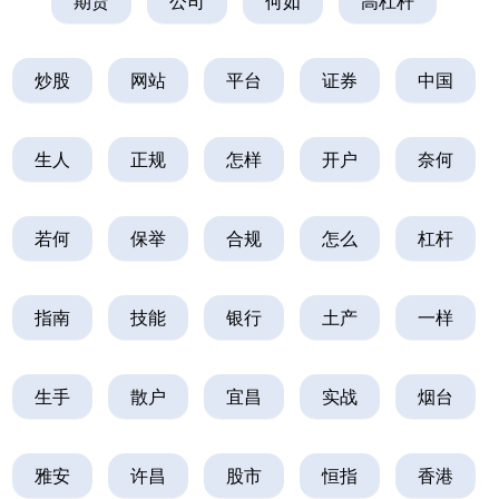
期货
公司
何如
高杠杆
炒股
网站
平台
证券
中国
生人
正规
怎样
开户
奈何
若何
保举
合规
怎么
杠杆
指南
技能
银行
土产
一样
生手
散户
宜昌
实战
烟台
雅安
许昌
股市
恒指
香港