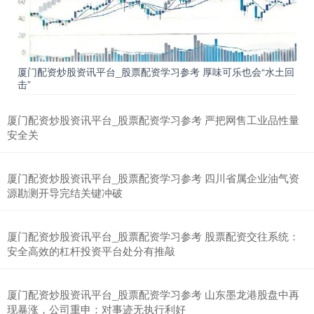
厦门配资炒股资讯平台_股票配资学习参考 厚味可乐也会“水土回
击”
北证50
1122.88
+3.42
+0.30%
厦门配资炒股资讯平台_股票配资学习参考 严把网售工业品性量
安全关
厦门配资炒股资讯平台_股票配资学习参考 四川省属企业油气资
源勘测开导完结关键冲破
厦门配资炒股资讯平台_股票配资学习参考 股票配资交往系统：
安全高效的杠杆投资平台处分有推敲
创业板指
3515.56
-19.58
-0.55%
厦门配资炒股资讯平台_股票配资学习参考 山东墨龙港股盘中再
现暴涨，公司重申：对事迹无执行利好