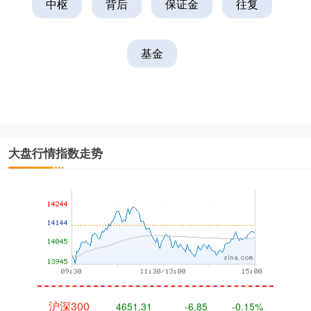
中枢
背后
保证金
往复
基金
深证成指
14110.12
-34.08
-0.24%
大盘行情指数走势
沪深300
4651.31
-6.85
-0.15%