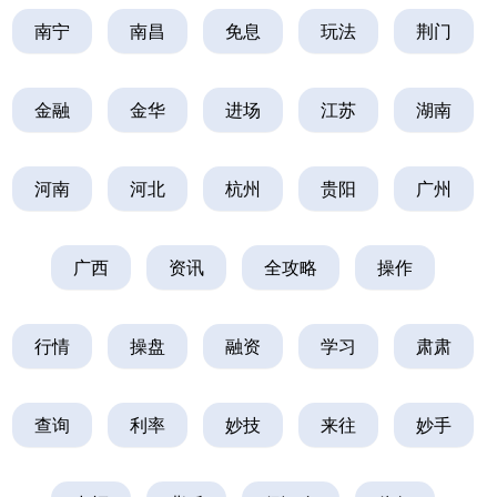
南宁
南昌
免息
玩法
荆门
金融
金华
进场
江苏
湖南
河南
河北
杭州
贵阳
广州
广西
资讯
全攻略
操作
行情
操盘
融资
学习
肃肃
查询
利率
妙技
来往
妙手
上证综指
3900.35
+21.92
+0.57%