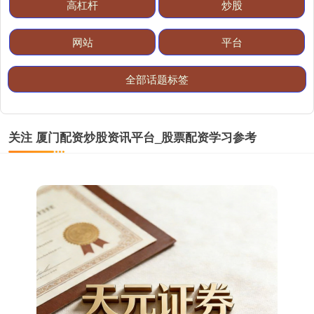
高杠杆
炒股
网站
平台
全部话题标签
期指IC0
7730.00
-1.00
-0.01%
关注 厦门配资炒股资讯平台_股票配资学习参考
上证综指
3900.35
+21.92
+0.57%