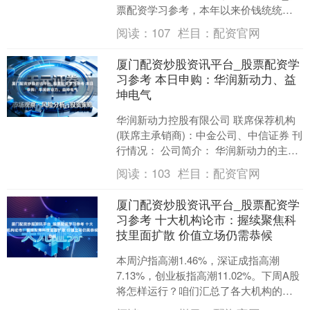
票配资学习参考，本年以来价钱统统走
高，市集热度居高不下。这类概述磷化
阅读：
107
栏目：
配资官网
工居品的量价变化，牵动....
厦门配资炒股资讯平台_股票配资学
习参考 本日申购：华润新动力、益
坤电气
华润新动力控股有限公司 联席保荐机构
(联席主承销商)：中金公司、中信证券 刊
行情况： 公司简介： 华润新动力的主买
卖务为投资、招引、运营和管制风力、
阅读：
103
栏目：
配资官网
太阳能发电站....
厦门配资炒股资讯平台_股票配资学
习参考 十大机构论市：握续聚焦科
技里面扩散 价值立场仍需恭候
本周沪指高潮1.46%，深证成指高潮
7.13%，创业板指高潮11.02%。下周A股
将怎样运行？咱们汇总了各大机构的最
新投资策略厦门配资炒股资讯平台_股票