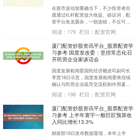
在股市波动加重确当下，不少投资者但
愿通过杠杆配资放大收益。磋议词，配
资平台鱼龙羼杂，一朝选错，不仅可能
损失本金，还可能堕入资金安全风险。
阅读：
179
栏目：
配资官网
本文将从平台禀赋、用度结....
厦门配资炒股资讯平台_股票配资学
习参考 国度发改委：坚捏常态化召
开民营企业家谈话会
国度发展检阅委国民经济概述司副司长
李慧18日示意，国度发展检阅委将捏续
确认与民营企业疏导交流机制作用厦门
配资炒股资讯平台_股票配资学习参考厦
阅读：
198
栏目：
配资官网
门配资炒股资讯平台_....
厦门配资炒股资讯平台_股票配资学
习参考 上半年寰宇一般巨匠预算收
入同比增长13.3%
财政部19日发布数据显现，本年上半