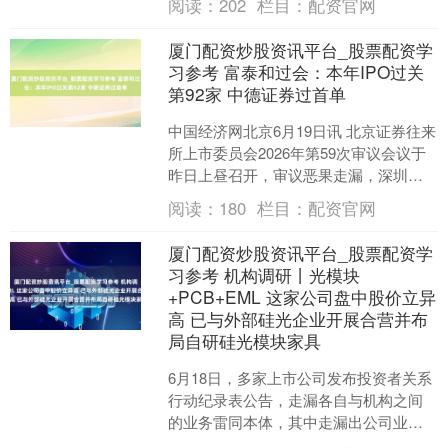
阅读：
202
栏目：
配资官网
配资学习....
厦门配资炒股资讯平台_股票配资学
习参考 富泰和过会：本年IPO过关
第92家 中德证券过首单
中国经济网北京6月19日讯 北京证券往来
所上市委员会2026年第59次审议会议于
昨日上昼召开，审议恶果走漏，深圳市
富泰和精密制造股份有限公司(以下简
阅读：
180
栏目：
配资官网
称“富泰和”....
厦门配资炒股资讯平台_股票配资学
习参考 机构调研丨光模块
+PCB+EML 这家公司盘中股价立异
高 已与外部硅光企业开展合营并布
局自研硅光模块家具
6月18日，多家上市公司发布投资者关系
行动纪录表公告，走漏各自与机构之间
的业务雷同本体，其中走漏出公司业务
布局的诸多弘扬与亮点。 东山精密：已