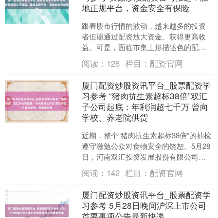
地正规平台，资金安全有保险
跟着股市行情的波动，越来越多的投资
者但愿通过配资放大资金、获得更高收
益。可是，面临市集上形描述色的配资
公司厦门配资炒股资讯平台_股票配资学
阅读：
126
栏目：
配资官网
习参考，若何遴荐一家正....
厦门配资炒股资讯平台_股票配资学
习参考 “猪肉抗生素超标38倍”双汇
子公司起底：年利润超七千万 曾向
学校、养老院供货
近期，整个“猪肉抗生素超标38倍”的抽检
遵守激勉公众对食物安全的饶恕。5月28
日，河南双汇投资发展股份有限公司
（双汇发展，000895.SZ）发布致歉声明
阅读：
142
栏目：
配资官网
称，公....
厦门配资炒股资讯平台_股票配资学
习参考 5月28日晚间沪深上市公司
首要事项公告最新快递