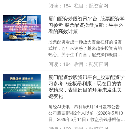
益后劲，但同期也伴跟着更高的风险。
阅读：
184
栏目：
配资官网
靠近市集上琳琅满贪图配资....
厦门配资炒股资讯平台_股票配资学
习参考 股票配资操盘技能：生手必
看的高效计策
股票配资看成一种放大资金杠杆的投资
式样，连年来迷惑了越来越多投资者的
热心。关于生手而言，配资操作既能带
来逾额收益的契机，也守秘着较大的风
阅读：
184
栏目：
配资官网
险。掌合手正确的操盘技能....
厦门配资炒股资讯平台_股票配资学
习参考 2连板昂利康：现在目的情
况精深，表里部目的环境未发生关
键变化
每经AI快讯，昂利康5月14日发布公告，
公司股票衔接2个来以前（2026年5月13
日、2026年5月14日）收盘价钱涨幅偏离
值累计朝上20%，属于股票来往杰出
阅读：
169
栏目：
配资官网