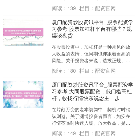
票配资业务的监管，退守金融风险，保
阅读：
139
栏目：
配资官网
护投资者正当权益。这一....
厦门配资炒股资讯平台_股票配资学
习参考 股票加杠杆平台有哪些？规
渠谈盘货
在股票投资中，加杠杆是一种常见的放
大收益的表情，但同期也伴跟着更高的
风险。关于投资者来说，选拔正规、正
当的杠杆渠谈至关紧迫。本文将盘货当
阅读：
180
栏目：
配资官网
今商场上主流的股票加杠杆....
厦门配资炒股资讯平台_股票配资学
习参考 大同股票配资，低门槛高杠
杆，收拢行情快东说念主一步
在片刻万变的老本阛阓中，契机时时稍
纵则逝。关于渊博投资者而言，如安在
行情莅临时快速入场、放大收益，是决
定投资成败的要害。大同股票配资，以
阅读：
149
栏目：
配资官网
低门槛、高杠杆的纯真步地....