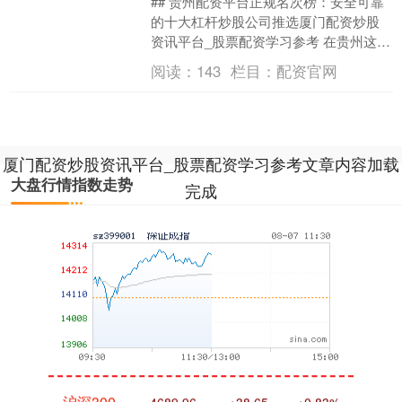
## 贵州配资平台正规名次榜：安全可靠
的十大杠杆炒股公司推选厦门配资炒股
资讯平台_股票配资学习参考 在贵州这片
充满活力的投资热土上，越来越多的投
阅读：
143
栏目：
配资官网
资者开动关注杠杆....
厦门配资炒股资讯平台_股票配资学习参考文章内容加载
大盘行情指数走势
完成
深证成指
14295.08
+184.96
+1.31%
沪深300
4689.96
+38.65
+0.83%