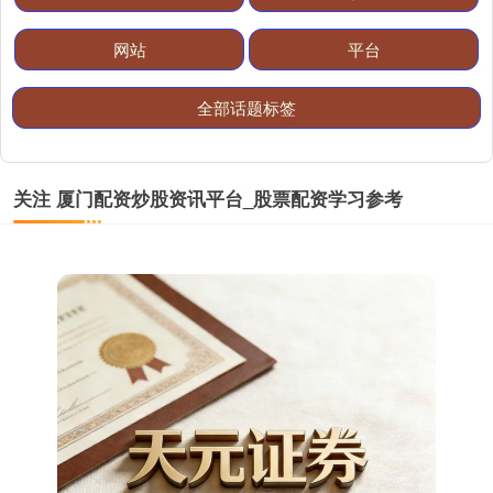
网站
平台
全部话题标签
期指IC0
关注 厦门配资炒股资讯平台_股票配资学习参考
7811.60
+98.20
+1.27%
上证综指
3919.51
+19.16
+0.49%