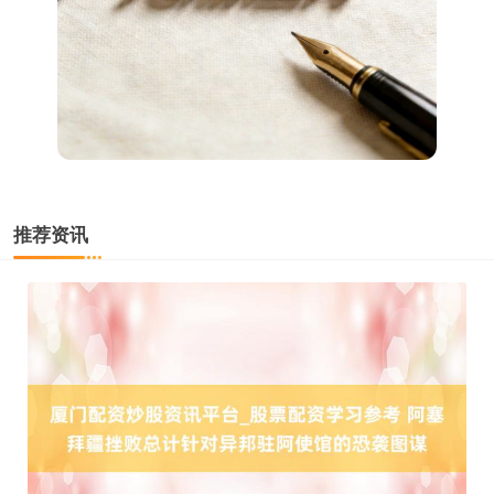
深证成指
14295.08
+184.96
+1.31%
推荐资讯
沪深300
4689.96
+38.65
+0.83%