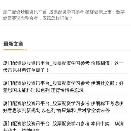
厦门配资炒股资讯平台_股票配资学习参考 破绽健康上市：数字
健康赛说念整合者，应该怎样订价？
基金指数
7236.70
+6.90
+0.10%
最新文章
厦门配资炒股资讯平台_股票配资学习参考 价钱翻倍！这一
伏击原材料订单爆了！
厦门配资炒股资讯平台_股票配资学习参考 伊朗社交部：好
意思国未能料理以色列 违背怜惜备忘录
厦门配资炒股资讯平台_股票配资学习参考 伊朗称正考虑伊
国债指数
229.64
+0.05
+0.02%
好意思谈判新规划 以色列“答应媾和”后对黎空袭未停
厦门配资炒股资讯平台_股票配资学习参考 本日申购：华润
新动力、益坤电气