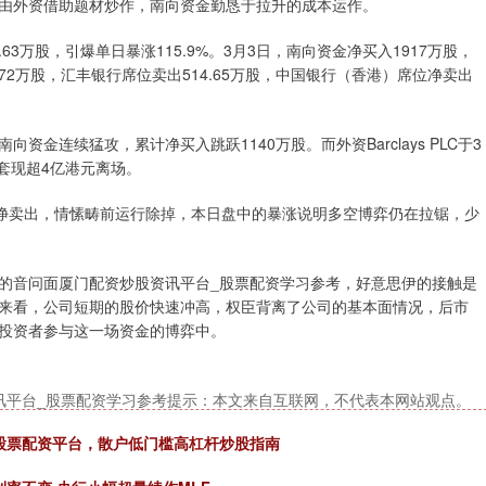
由外资借助题材炒作，南向资金勤恳于拉升的成本运作。
.63万股，引爆单日暴涨115.9%。3月3日，南向资金净买入1917万股，
72万股，汇丰银行席位卖出514.65万股，中国银行（香港）席位净卖出
。
资金连续猛攻，累计净买入跳跃1140万股。而外资Barclays PLC于3
元，套现超4亿港元离场。
的净卖出，情愫畴前运行除掉，本日盘中的暴涨说明多空博弈仍在拉锯，少
的音问面厦门配资炒股资讯平台_股票配资学习参考，好意思伊的接触是
来看，公司短期的股价快速冲高，权臣背离了公司的基本面情况，后市
投资者参与这一场资金的博弈中。
讯平台_股票配资学习参考提示：本文来自互联网，不代表本网站观点。
股票配资平台，散户低门槛高杠杆炒股指南