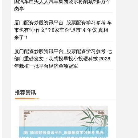
国汽车巨头人人汽车集团晓示将削减约5万个
岗亭
厦门配资炒股资讯平台_股票配资学习参考 车
国债指数
229.69
+0.10
+0.04%
市也有“小作文”？8家车企“退市”引争议 真相
来了！
厦门配资炒股资讯平台_股票配资学习参考 七
部门重磅发文：荧惑投早投小投硬科技 2028
年栽植一批平台经济单项冠军
推荐资讯
期指IC0
7877.80
+164.40
+2.13%