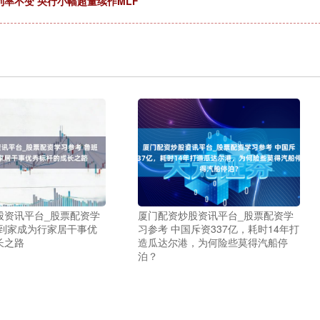
率不变 央行小幅超量续作MLF
股资讯平台_股票配资学
厦门配资炒股资讯平台_股票配资学
班到家成为行家居干事优
习参考 中国斥资337亿，耗时14年打
长之路
造瓜达尔港，为何险些莫得汽船停
泊？