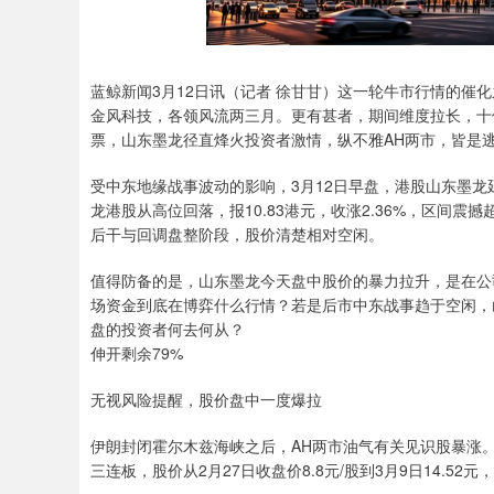
蓝鲸新闻3月12日讯（记者 徐甘甘）这一轮牛市行情的催
金风科技，各领风流两三月。更有甚者，期间维度拉长，十
票，山东墨龙径直烽火投资者激情，纵不雅AH两市，皆是
受中东地缘战事波动的影响，3月12日早盘，港股山东墨龙
龙港股从高位回落，报10.83港元，收涨2.36%，区间
后干与回调盘整阶段，股价清楚相对空闲。
值得防备的是，山东墨龙今天盘中股价的暴力拉升，是在公司
场资金到底在博弈什么行情？若是后市中东战事趋于空闲，山
盘的投资者何去何从？
伸开剩余79%
无视风险提醒，股价盘中一度爆拉
伊朗封闭霍尔木兹海峡之后，AH两市油气有关见识股暴涨。
三连板，股价从2月27日收盘价8.8元/股到3月9日14.5