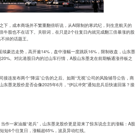
化之下，成本商场并不繁重翻倍听说，从AI限制的寒武纪，到生意航天的
倍牛股也不在话下。关联词，在只是2个往复日内就完成翻三倍暴涨的股
逃不掉的话题王。
延续豪恣走势，高开逾14%，盘中涨幅一度跳跃16%，限制收盘，山东墨
震撼超20%。对比港股日内的过山车行情，A股山东墨龙在前期畅通涨停板之
接连发布两个“降温”公告的之后。如斯“无视”公司的风险辅导公告，商
东墨龙股价是否会像2025年6月，“伊以冲突”通知息兵后快速回落？接
当作一家油服“老兵”，山东墨龙股价更是迎来了惊东说念主的涨幅：A股
2元，短短6个往复日，涨幅超65%，波及异动红线。