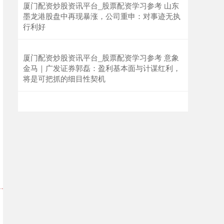
厦门配资炒股资讯平台_股票配资学习参考 山东
墨龙港股盘中再现暴涨，公司重申：对事迹无执
行利好
沪深300
4694.44
+43.13
+0.93%
厦门配资炒股资讯平台_股票配资学习参考 意象
金马｜广发证券郭磊：盈利基本面与计谋红利，
将是可把抓的细目性契机
北证50
1134.24
+11.37
+1.01%