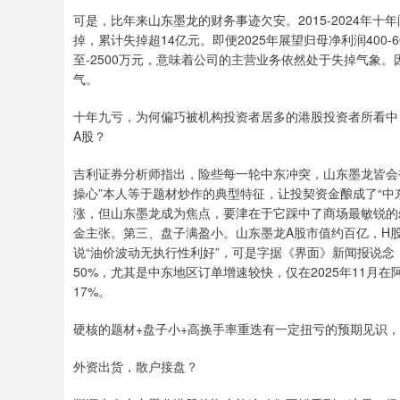
可是，比年来山东墨龙的财务事迹欠安。2015-2024年十年
掉，累计失掉超14亿元。即便2025年展望归母净利润400
至-2500万元，意味着公司的主营业务依然处于失掉气象
气。
十年九亏，为何偏巧被机构投资者居多的港股投资者所看中
A股？
吉利证券分析师指出，险些每一轮中东冲突，山东墨龙皆会被炒
操心”本人等于题材炒作的典型特征，让投契资金酿成了“中
涨，但山东墨龙成为焦点，要津在于它踩中了商场最敏锐的
金主张。第三、盘子满盈小。山东墨龙A股市值约百亿，H股
说“油价波动无执行性利好”，可是字据《界面》新闻报说
50%，尤其是中东地区订单增速较快，仅在2025年11月
17%。
硬核的题材+盘子小+高换手率重迭有一定扭亏的预期见识
外资出货，散户接盘？