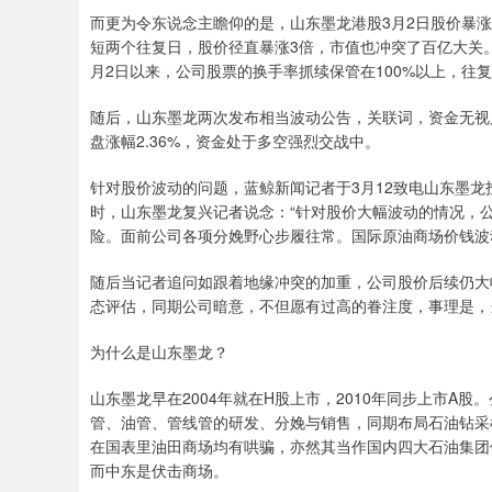
而更为令东说念主瞻仰的是，山东墨龙港股3月2日股价暴涨
短两个往复日，股价径直暴涨3倍，市值也冲突了百亿大关。
月2日以来，公司股票的换手率抓续保管在100%以上，往
随后，山东墨龙两次发布相当波动公告，关联词，资金无视
盘涨幅2.36%，资金处于多空强烈交战中。
针对股价波动的问题，蓝鲸新闻记者于3月12致电山东墨
时，山东墨龙复兴记者说念：“针对股价大幅波动的情况，
险。面前公司各项分娩野心步履往常。国际原油商场价钱波动
随后当记者追问如跟着地缘冲突的加重，公司股价后续仍大
态评估，同期公司暗意，不但愿有过高的眷注度，事理是，
为什么是山东墨龙？
山东墨龙早在2004年就在H股上市，2010年同步上市A
管、油管、管线管的研发、分娩与销售，同期布局石油钻采
在国表里油田商场均有哄骗，亦然其当作国内四大石油集团供
而中东是伏击商场。