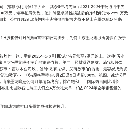
间，扣非净利润仅1年为正，其余9年均失掉；2021-2024年畅通四年失
-600万元，竣事扭亏为盈，但扣除至极常性损益后的净利润仍为-2850万元
。因此，公司1月29日清楚的事迹快报的扭亏为盈不是山东墨龙成妖的底
？H股粗俗针对A股而言皆有较高折价，为何山东墨龙港股走势反而强于
作一轮，举例2025年5-6月H股从1港元涨至7港元以上。这种“历史
东冲突”=墨龙股价拉升的旅途依赖。第二、题材满盈硬核。油气板块普
叙事：霍尔木兹海峡，这种“既有见识、又有故事”的场地，最容易成为资
流扫数更小，但港股换手率在3月2日及3日皆超300%。第四、诚然公司
念，山东墨龙暗意公司订单情况考究，排产饱和，且国际销售同比增长
在阿布扎比国际石油展工夫订立4万余吨大单，约占2024年全年销售量的
，详细成为助推山东墨龙股价极速拉升。