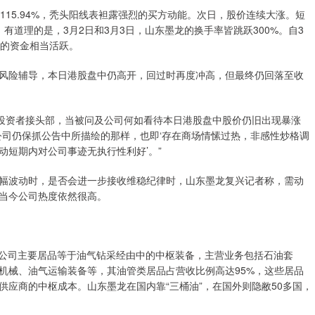
115.94%，秃头阳线表袒露强烈的买方动能。次日，股价连续大涨。短
有道理的是，3月2日和3月3日，山东墨龙的换手率皆跳跃300%。自3
复的资金相当活跃。
风险辅导，本日港股盘中仍高开，回过时再度冲高，但最终仍回落至收
龙投资者接头部，当被问及公司何如看待本日港股盘中股价仍旧出现暴涨
公司仍保抓公告中所描绘的那样，也即‘存在商场情愫过热，非感性炒格调
短期内对公司事迹无执行性利好’。”
幅波动时，是否会进一步接收维稳纪律时，山东墨龙复兴记者称，需动
当今公司热度依然很高。
股。公司主要居品等于油气钻采经由中的中枢装备，主营业务包括石油套
机械、油气运输装备等，其油管类居品占营收比例高达95%，这些居品
应商的中枢成本。山东墨龙在国内靠“三桶油”，在国外则隐敝50多国，