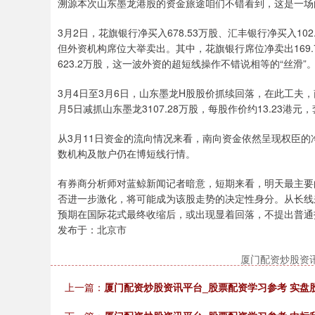
溯源本次山东墨龙港股的资金旅途咱们不错看到，这是一场
3月2日，花旗银行净买入678.53万股、汇丰银行净买入102
但外资机构席位大举卖出。其中，花旗银行席位净卖出169.
623.2万股，这一波外资的超短线操作不错说相等的“丝滑”
3月4日至3月6日，山东墨龙H股股价抓续回落，在此工夫，南向
月5日减抓山东墨龙3107.28万股，每股作价约13.23港
从3月11日资金的流向情况来看，南向资金依然呈现权臣
数机构及散户仍在博短线行情。
有券商分析师对蓝鲸新闻记者暗意，短期来看，明天最主要
否进一步激化，将可能成为该股走势的决定性身分。从长线
预期在国际花式最终收缩后，或出现显着回落，不提出普通
发布于：北京市
厦门配资炒股资
上一篇：
厦门配资炒股资讯平台_股票配资学习参考 实盘