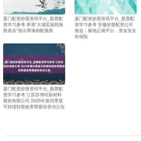
厦门配资炒股资讯平台_股票配
厦门配资炒股资讯平台_股票配
资学习参考 香港“大埔宏福苑挽
资学习参考 安徽炒股配资公司
救基金”推出两项相配挽救
推选：腹地正规平台，资金安全
有保险
厦门配资炒股资讯平台_股票配
资学习参考 江苏苏博特新材料
上证综指
3913.08
+12.73
+0.33%
股份有限公司 2025年第四季度
可转债转股效果暨股份变动公告