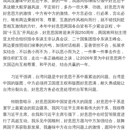
我高度趣味中好意思干系。新的一年，我愿同你继续引颈中好意思干
系这艘大船穿越风波、平定前行，多办一些大事、功德。好意思方有
好意思方的激情，中方有中方的激情。中方言必信，行必果，言出必
行。唯有两边秉握对等、尊重、互惠的作风相向而行，就不错找到贬
责相互激情的方针。本年中好意思两国各自皆有不少紧迫议程，中
国“十五五”开局起步，好意思国将迎来开国250周年，两国将辩别主理
亚太经合组织指令东谈主非认真会议、二十国集团指令东谈主峰会。
两边要按照咱们竣事的共鸣，加强对话相易，妥善管控不合，拓展求
实结合，不以善小而不为，不以恶小而为之，一件事一件事去作念，
握住积贮互信，走出一条正确相处之谈，让2026年景为中好意思两个
大国迈向互相尊重、和平共处、结合共赢的一年。
习近平强调，台湾问题是中好意思干系中最紧迫的问题。台湾是
中国的版图，中方必须捍卫国度主权和版图好意思满，耐久弗成能让
台湾分裂出去。好意思方务必在意处理对台军售问题。
特朗普暗示，好意思国和中国皆是伟大的国度，好意思中干系是
寰宇上最紧迫的双边疆系。我同习近平主席有着伟大的干系，我很尊
重习近平主席。在我和习近平主席引颈下，好意思中在经贸等限度进
行了高超互动。我乐见中国顺利，好意思方愿与中方加强结合，鼓舞
两国干系获取新发展。我趣味中方在台湾问题上的激情，愿同中方保