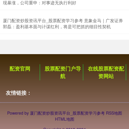
现暴涨，公司重申：对事迹无执行利好
厦门配资炒股资讯平台_股票配资学习参考 意象金马｜广发证券
郭磊：盈利基本面与计谋红利，将是可把抓的细目性契机
沪深300
4694.44
+43.13
+0.93%
配资官网
股票配资门户导
在线股票配资配
航
资网站
友情链接：
北证50
1134.24
+11.37
+1.01%
Powered by
厦门配资炒股资讯平台_股票配资学习参考
RSS地图
HTML地图