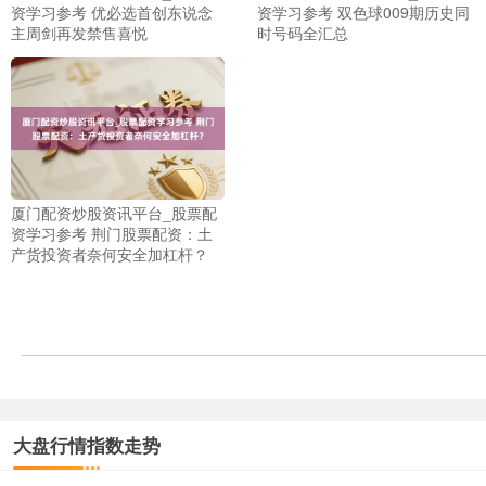
资学习参考 优必选首创东说念
资学习参考 双色球009期历史同
主周剑再发禁售喜悦
时号码全汇总
上证综指
3940.04
+39.68
+1.02%
厦门配资炒股资讯平台_股票配
资学习参考 荆门股票配资：土
产货投资者奈何安全加杠杆？
大盘行情指数走势
深证成指
14311.01
+200.89
+1.42%