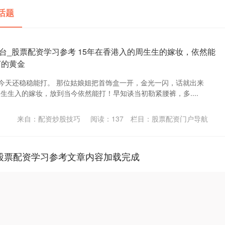
话题
台_股票配资学习参考 15年在香港入的周生生的嫁妆，依然能
打的黄金
，今天还稳稳能打。 那位姑娘姐把首饰盒一开，金光一闪，话就出来
周生生入的嫁妆，放到当今依然能打！早知谈当初勒紧腰裤，多....
1
来自：配资炒股技巧
阅读：
137
栏目：
股票配资门户导航
股票配资学习参考文章内容加载完成