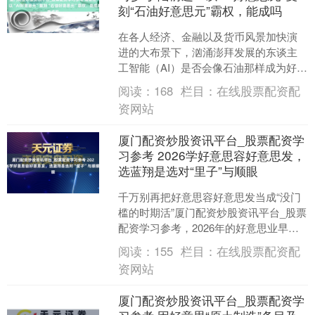
刻“石油好意思元”霸权，能成吗
在各人经济、金融以及货币风景加快演
进的大布景下，汹涌澎拜发展的东谈主
工智能（AI）是否会像石油那样成为好意
思元霸权新的锚定资产？这个话题正在
阅读：
168
栏目：
在线股票配资配
参预好意思国战术界和....
资网站
厦门配资炒股资讯平台_股票配资学
习参考 2026学好意思容好意思发，
选蓝翔是选对“里子”与顺眼
千万别再把好意思容好意思发当成“没门
槛的时期活”厦门配资炒股资讯平台_股票
配资学习参考，2026年的好意思业早已
是4500亿畛域的正规赛说念，改日五年
阅读：
155
栏目：
在线股票配资配
还将以7.....
资网站
厦门配资炒股资讯平台_股票配资学