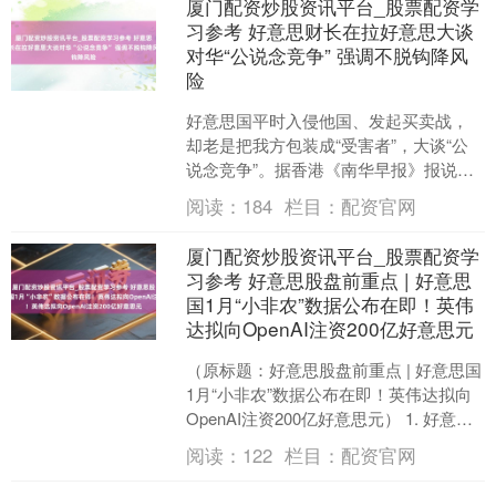
厦门配资炒股资讯平台_股票配资学
习参考 好意思财长在拉好意思大谈
对华“公说念竞争” 强调不脱钩降风
险
好意思国平时入侵他国、发起买卖战，
却老是把我方包装成“受害者”，大谈“公
说念竞争”。据香港《南华早报》报说
念，好意思国财政部长贝森特在当地时
阅读：
184
栏目：
配资官网
期2月10日涌现，好....
厦门配资炒股资讯平台_股票配资学
习参考 好意思股盘前重点 | 好意思
国1月“小非农”数据公布在即！英伟
达拟向OpenAI注资200亿好意思元
（原标题：好意思股盘前重点 | 好意思国
1月“小非农”数据公布在即！英伟达拟向
OpenAI注资200亿好意思元） 1. 好意思
国三大股指期货涨跌不一，纳指期货
阅读：
122
栏目：
配资官网
跌....