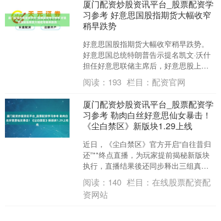
厦门配资炒股资讯平台_股票配资学
习参考 好意思国股指期货大幅收窄
稍早跌势
好意思国股指期货大幅收窄稍早跌势。
好意思国总统特朗普告示提名凯文·沃什
担任好意思联储主席后，好意思股上周
五下落。标普500指数期货基本握平，稍
阅读：
193
栏目：
配资官网
早一度跌0.7%；....
厦门配资炒股资讯平台_股票配资学
习参考 勒肉白丝好意思仙女暴击！
《尘白禁区》新版块1.29上线
近日，《尘白禁区》官方开启“自往昔归
还”**终点直播，为玩家提前揭秘新版块
执行，直播结果後还同步释出三组真理
真理小彩蛋，分辨为“为我注入素质
阅读：
140
栏目：
在线股票配资配
吧”“游戏还不可停哦....
资网站