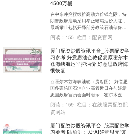
4500万桶
在中东冲突捏续推高动力价钱之际，特
朗普政府启动采用举止糟塌油价大涨，
最新举止包括开释部分政策石油储备
（SPR），以及临时豁免部分受制裁的
阅读：
155
栏目：
配资官网
伊朗石油。 据央视新闻，....
厦门配资炒股资讯平台_股票配资学
习参考 好意思油企敦促复原霍尔木
兹海峡航运平抑油价 好意思政府悔
恨恢复
△霍尔木兹海峡油轮（贵府图） 好意思
国多家跨国石油企业高管近日在与好意
思国政府官员会面时暗示，霍尔木兹海
峡航运执续受阻，可能导致外洋油价进
阅读：
159
栏目：
在线股票配资配
一步走高，给各人动力市....
资网站
厦门配资炒股资讯平台_股票配资学
习参考 陆前进：以“AI好意思元”复