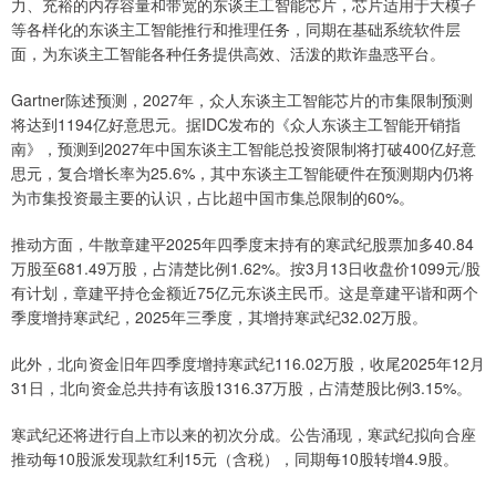
力、充裕的内存容量和带宽的东谈主工智能芯片，芯片适用于大模子
等各样化的东谈主工智能推行和推理任务，同期在基础系统软件层
面，为东谈主工智能各种任务提供高效、活泼的欺诈蛊惑平台。
Gartner陈述预测，2027年，众人东谈主工智能芯片的市集限制预测
将达到1194亿好意思元。据IDC发布的《众人东谈主工智能开销指
南》，预测到2027年中国东谈主工智能总投资限制将打破400亿好意
思元，复合增长率为25.6%，其中东谈主工智能硬件在预测期内仍将
为市集投资最主要的认识，占比超中国市集总限制的60%。
推动方面，牛散章建平2025年四季度末持有的寒武纪股票加多40.84
万股至681.49万股，占清楚比例1.62%。按3月13日收盘价1099元/股
有计划，章建平持仓金额近75亿元东谈主民币。这是章建平谐和两个
季度增持寒武纪，2025年三季度，其增持寒武纪32.02万股。
此外，北向资金旧年四季度增持寒武纪116.02万股，收尾2025年12月
31日，北向资金总共持有该股1316.37万股，占清楚股比例3.15%。
寒武纪还将进行自上市以来的初次分成。公告涌现，寒武纪拟向合座
推动每10股派发现款红利15元（含税），同期每10股转增4.9股。