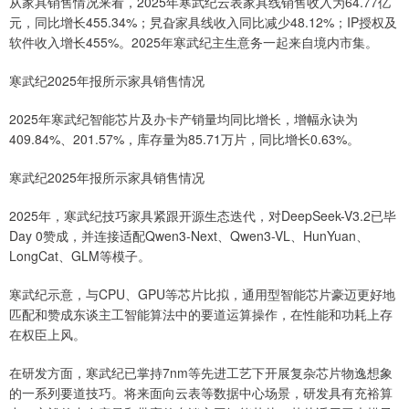
从家具销售情况来看，2025年寒武纪云表家具线销售收入为64.77亿
元，同比增长455.34%；旯旮家具线收入同比减少48.12%；IP授权及
软件收入增长455%。2025年寒武纪主生意务一起来自境内市集。
寒武纪2025年报所示家具销售情况
2025年寒武纪智能芯片及办卡产销量均同比增长，增幅永诀为
409.84%、201.57%，库存量为85.71万片，同比增长0.63%。
寒武纪2025年报所示家具销售情况
2025年，寒武纪技巧家具紧跟开源生态迭代，对DeepSeek-V3.2已毕
Day 0赞成，并连接适配Qwen3-Next、Qwen3-VL、HunYuan、
LongCat、GLM等模子。
寒武纪示意，与CPU、GPU等芯片比拟，通用型智能芯片豪迈更好地
匹配和赞成东谈主工智能算法中的要道运算操作，在性能和功耗上存
在权臣上风。
在研发方面，寒武纪已掌持7nm等先进工艺下开展复杂芯片物逸想象
的一系列要道技巧。将来面向云表等数据中心场景，研发具有充裕算