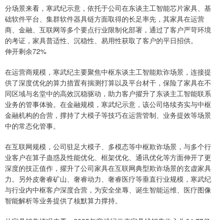
分场景来看，寒武纪示意，依托于公司在东谈主工智能芯片家具、基
础软件平台、集群软件器具链方面取得的长足率先，其家具在运营
商、金融、互联网等多个要点行业限制化部署，通过了客户严苛环境
的考证，家具普适性、沉稳性、易用性获取了客户的平日招供。
伸开剩余72%
在运营商规模，寒武纪主要聚焦中枢东谈主工智能欺诈场景，连接提
供了深度优化的算力措置有揣测打算以及平台材干，保险了家具在不
同区域与名堂中的高效沉稳驱动，助力客户擢升了东谈主工智能联系
业务的管事体验。在金融规模，寒武纪示意，该公司络续夯实与中枢
金融机构的合营，撑持了大模子等技巧在运营管制、业务提效等场景
中的常态化管事。
在互联网规模，公司驻足大模子、多模态等中枢欺诈场景，与多个行
业客户在算子蛊惑及性能优化、框架优化、通讯优化等方面伸开了更
深度的技正值作，擢升了公司家具在互联网典型欺诈场景的玄虚家具
力。另外皮奢睿矿山、奢睿动力、奢睿医疗等垂直行业规模，寒武纪
与行业内中枢客户深度合营，为安全坐蓐、诞生智能运维、医疗图像
智能解析等业务提供了核默算力撑持。