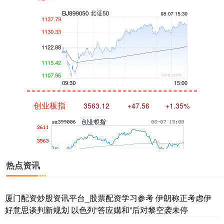
创业板指
3563.12
+47.56
+1.35%
热点资讯
厦门配资炒股资讯平台_股票配资学习参考 伊朗称正考虑伊
基金指数
7242.10
+12.30
+0.17%
好意思谈判新规划 以色列“答应媾和”后对黎空袭未停