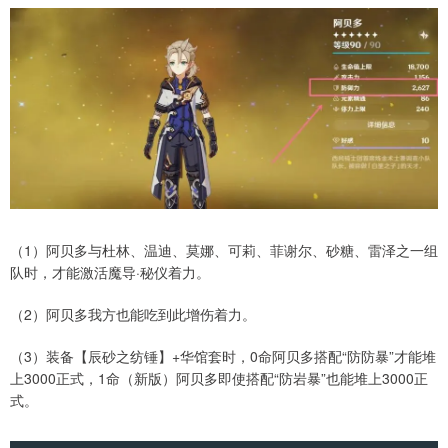
（1）阿贝多与杜林、温迪、莫娜、可莉、菲谢尔、砂糖、雷泽之一组
队时，才能激活魔导·秘仪着力。
（2）阿贝多我方也能吃到此增伤着力。
（3）装备【辰砂之纺锤】+华馆套时，0命阿贝多搭配“防防暴”才能堆
上3000正式，1命（新版）阿贝多即使搭配“防岩暴”也能堆上3000正
式。