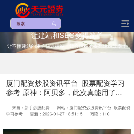
让建站和SEO变得简单
让不懂建站的用户快速建站，让会建站的提高建站效率！
厦门配资炒股资讯平台_股票配资学习
参考 原神：阿贝多，此次真能用了...
来自：新手炒股配资
网站：厦门配资炒股资讯平台_股票配资
学习参考
更新：2026-01-27 18:51:15
阅读：116