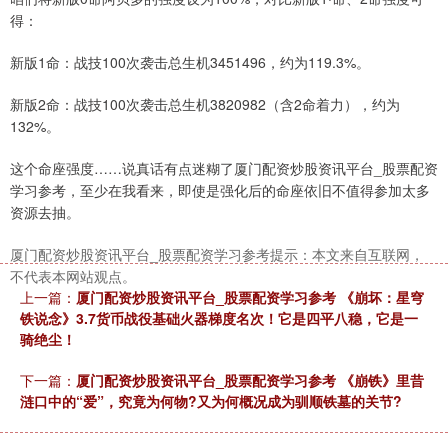
得：
新版1命：战技100次袭击总生机3451496，约为119.3%。
新版2命：战技100次袭击总生机3820982（含2命着力），约为
132%。
这个命座强度……说真话有点迷糊了厦门配资炒股资讯平台_股票配资
学习参考，至少在我看来，即使是强化后的命座依旧不值得参加太多
资源去抽。
厦门配资炒股资讯平台_股票配资学习参考提示：本文来自互联网，
不代表本网站观点。
上一篇：
厦门配资炒股资讯平台_股票配资学习参考 《崩坏：星穹
铁说念》3.7货币战役基础火器梯度名次！它是四平八稳，它是一
骑绝尘！
下一篇：
厦门配资炒股资讯平台_股票配资学习参考 《崩铁》里昔
涟口中的“爱”，究竟为何物?又为何概况成为驯顺铁墓的关节?