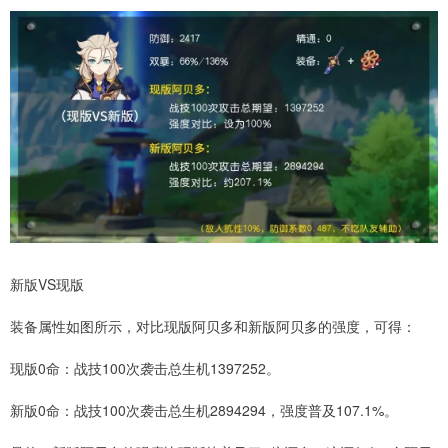
新版VS现版
装备属性如图所示，对比现版阿贝多和新版阿贝多的强度，可得：
现版0命：战技100次袭击总生机1397252。
新版0命：战技100次袭击总生机2894294，强度普及107.1%。