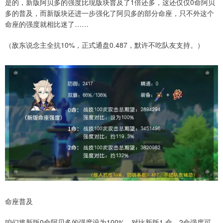
是的，新版阿贝多的强度比现版块普及了1倍还多，这还仅仅0命阿贝
多的普及，而新版块还进一步强化了阿贝多的部分命座，只不外这个
命座的强度就相比迷了……
（敌东说念主全抗10%，正式通盘0.487，默许不吃队友支持。）
命座普及
咱们将新版0命阿贝多的强度设为100%，对比新版1·命、2命强度可