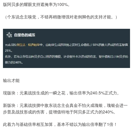
版阿贝多的耀眼支持遮掩率为100%。
（个东说念主嗅觉，不错再稍微增强对老例脚色的支持才能。）
输出才能
现版块：元素战技生成的一瞬之花，输出倍率为240.5%正式力。
新版块：元素战技掷中敌东说念主会真金不怕火成瑰银，瑰银会进一
步普及战技形成的伤害，提增值特地于阿贝多正式力的240%。
此着力与基础倍率相互加算，基本不错以为输出倍率翻了1倍！