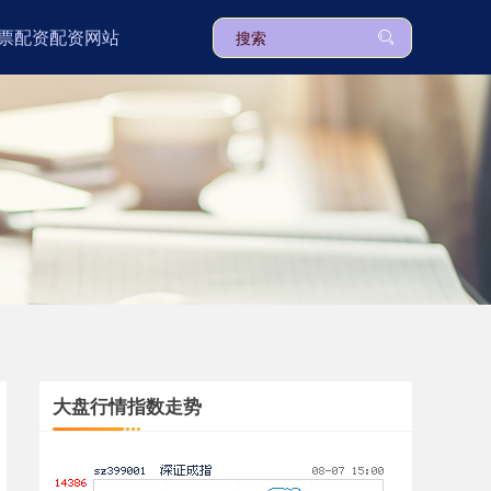
票配资配资网站
上证综指
3940.04
+39.68
+1.02%
深证成指
14311.01
+200.89
+1.42%
大盘行情指数走势