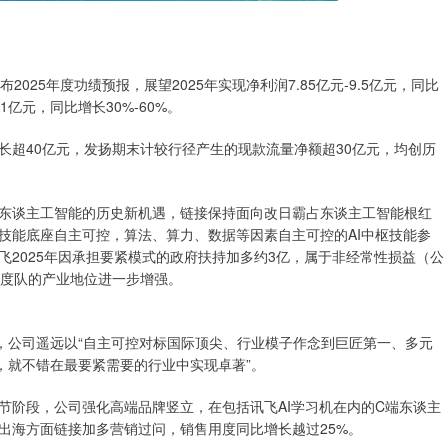
2025年度功绩预报，展望2025年实现净利润7.85亿元-9.5亿元，同比
01亿元，同比增长30%-60%。
增长超40亿元，发扬期末计较行径产生的现款流量净额超30亿元，均创历
东谈主工智能的历史新机遇，链接保持面向改日霸占东谈主工智能根红
技能底座自主可控，算法、算力、数据等因素自主可控的AI中枢技能参
2025年因承担要紧模式的政府扶持加多约3亿，属于非经常性损益（公
国度队的产业地位进一步增强。
，公司遥远以“自主可控对标国际顶尖、行业模子作念到巨匠第一、多元
，就不错在最要紧需要的行业中实现卓著”。
节阶段，公司强化高端品牌竖立，在包括讯飞AI学习机在内的C端东谈主
出海方面链接加多营销过问，销售用度同比增长越过25%。