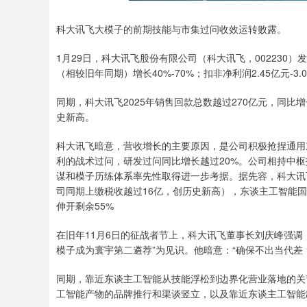
科大讯飞大模子的前期技能与市集过问收效运转败露。
1月29日，科大讯飞股份有限公司（科大讯飞，002230）发布
（相较旧年同期）增长40%-70%；扣非净利润2.45亿元-3.
同期，科大讯飞2025年销售回款总数越过270亿元，同比
史新高。
科大讯飞暗意，营收增长的主要原因，是公司积极抢捏通用
利的战术过问，研发过问同比增长越过20%。公司相持中枢
谋和模子历练体系率先性取得进一步考据。据先容，科大讯飞
司同期上缴税收越过16亿，创历史新高），东谈主工智能
伸开剩余55%
在旧年11月6日的征战者节上，科大讯飞董事长刘庆峰强调
模子成为寰宇第二遴荐”为见识。他暗意：“确保不出当代差
同期，靠近东谈主工智能从技能浮松到边界化营业落地的关
工智能产物的品牌推行和渠谈竖立，以及靠近东谈主工智能