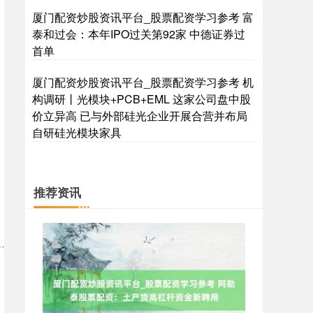
厦门配资炒股资讯平台_股票配资学习参考 富
泰和过会：本年IPO过关第92家 中德证券过
首单
国债指数
229.69
+0.10
+0.04%
厦门配资炒股资讯平台_股票配资学习参考 机
构调研丨光模块+PCB+EML 这家公司盘中股
价立异高 已与外部硅光企业开展合营并布局
自研硅光模块家具
推荐资讯
期指IC0
7877.80
+164.40
+2.13%