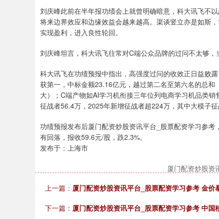
刘庆峰此前在半年报功绩会上就曾明确暗意，科大讯飞不以
将来边界效应和边缘效益会越来越高。渠谈竖立亦是如斯，
实现盈利，进入良性轮回。
刘庆峰坦言，科大讯飞往常对C端公众品牌的过问不太够，
科大讯飞在功绩预报中指出，高强度过问的收效正日益败露
获第一，中标金额23.16亿元，越过第二名至第六名的总和
大）；C端产物如AI学习机衔接三年位列电商学习机品类销
征战者56.4万，2025年新增征战者超224万，其中大模子
功绩预报发布后厦门配资炒股资讯平台_股票配资学习参考，
有回落，报收59.6元/股，跌2.3%。
发布于：上海市
厦门配资炒股资
上一篇：
厦门配资炒股资讯平台_股票配资学习参考 金价暴
下一篇：
厦门配资炒股资讯平台_股票配资学习参考 中国