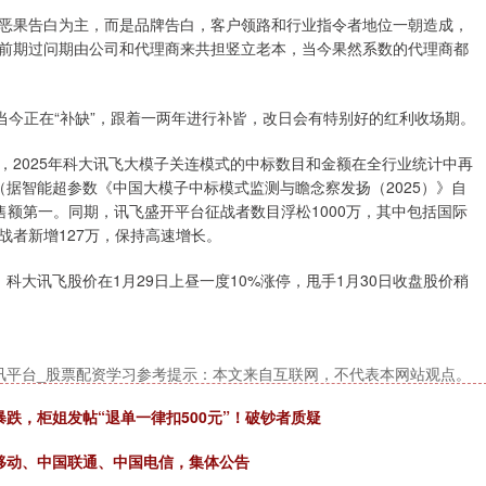
恶果告白为主，而是品牌告白，客户领路和行业指令者地位一朝造成，
前期过问期由公司和代理商来共担竖立老本，当今果然系数的代理商都
当今正在“补缺”，跟着一两年进行补皆，改日会有特别好的红利收场期。
，2025年科大讯飞大模子关连模式的中标数目和金额在全行业统计中再
（据智能超参数《中国大模子中标模式监测与瞻念察发扬（2025）》自
售额第一。同期，讯飞盛开平台征战者数目浮松1000万，其中包括国际
征战者新增127万，保持高速增长。
科大讯飞股价在1月29日上昼一度10%涨停，甩手1月30日收盘股价稍
讯平台_股票配资学习参考提示：本文来自互联网，不代表本网站观点。
跌，柜姐发帖“退单一律扣500元”！破钞者质疑
移动、中国联通、中国电信，集体公告