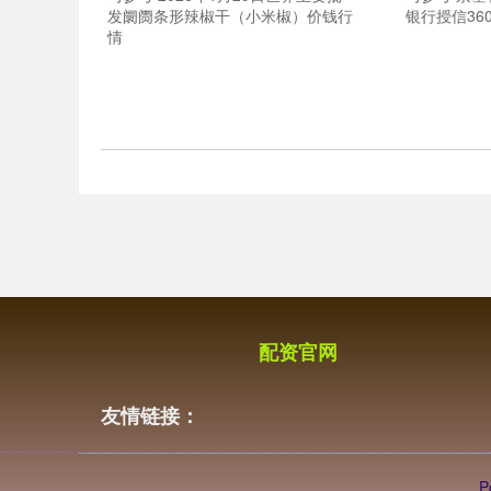
发阛阓条形辣椒干（小米椒）价钱行
银行授信36
情
配资官网
友情链接：
P