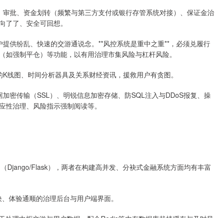
肯求、审批、资金划转（频繁与第三方支付或银行存管系统对接）、保证金治
向了了、安全可回想。
用户提供纷乱、快速的交游通说念。**风控系统是重中之重**，必须兑履行
（如强制平仓）等功能，以有用治理市集风险与杠杆风险。
专科的K线图、时间分析器具及关系财经资讯，援救用户有贪图。
数据加密传输（SSL）、明锐信息加密存储、防SQL注入与DDoS报复、操
应性治理、风险指示强制阅读等。
Python（Django/Flask），两者在构建高并发、分袂式金融系统方面均有丰富
建反馈赶快、体验通顺的治理后台与用户端界面。