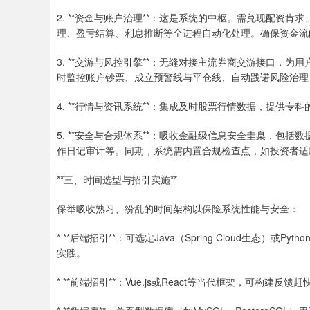
2. **资金与账户治理**：这是系统的中枢。需兑现配资
理、盈亏结算、利息推断等全进程自动化处理。确保资金流
3. **交游与风控引擎**：无缝对接主流券商交游接口，为
时监控账户钞票、成立预警线与平仓线、自动践诺风险治理
4. **行情与资讯系统**：集成及时股票行情数据，提供
5. **安全与合规体系**：吸收金融级信息安全圭臬，包括
作日记审计等。同期，系统需内置合规检查点，如投资者适
**三、时间选型与招引实施**
保举吸收熟习、纷乱的时间架构以保险系统性能与安全：
* **后端招引**：可选定Java（Spring Cloud生态）或
实践。
* **前端招引**：Vue.js或React等当代框架，可构