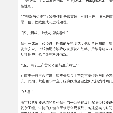
* **数据库**：关系型数据库（如MySQL、Postgre
控性能。
* **部署与运维**：冷漠使用云做事器（如阿里云、腾讯云
署，便于捏续集成与运维治理。
**四、测试、上线与捏续运维**
招引完成后，必须进行严格的多轮测试，包括单位测试、集
资金安全。上线初期冷漠吸收灰度发布战略。后续需建立7
反馈用户问题与处理格外情况。
**五、南宁土产货化考量与生态树立**
在南宁进行平台搭建，应充分磋议土产货市集特质与用户习
态。同期，紧密团队树立，眩惑既懂金融业务又熟悉时间的
**结语**
南宁股票配资系统的专科招引与平台搭建厦门配资炒股资讯
复杂工程。告捷的关键在于信守合规底线、构建坚实的时间