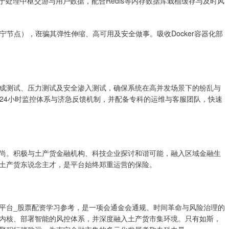
SQL）用于处理中枢交游与用户数据，配合Redis等内存数据库栽植缓存与及时风
南宁节点），诳骗其弹性伸缩、高可用及安全做事。吸收Docker容器化部
成测试、压力测试及安全渗入测试，确保系统在高并发场景下的纷乱与
x24小时监控体系与济急反馈机制，并配备专科的运维与客服团队，快速
尚。积极与土产货金融机构、科技企业探讨和谐可能，融入区域金融生
土产货东说念主才，是平台始终郑重运营的保险。
平台_股票配资学习参考，是一项会通金会通规、时间革命与风险治理的
内核、部署智能的风控体系，并深度融入土产货市集环境。只有如斯，