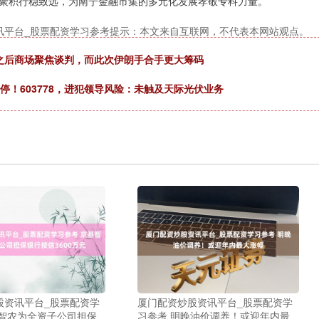
聚积行稳致远，为南宁金融市集的多元化发展孝敬专科力量。
讯平台_股票配资学习参考提示：本文来自互联网，不代表本网站观点。
之后商场聚焦谈判，而此次伊朗手合手更大筹码
停！603778，进犯领导风险：未触及天际光伏业务
股资讯平台_股票配资学
厦门配资炒股资讯平台_股票配资学
基智农为全资子公司担保
习参考 明晚油价调养！或迎年内最