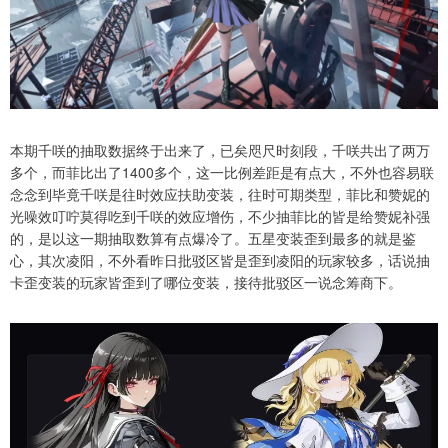
本期千咲的抽取数据终于出来了，已矣咫尺时刻段，千咲共出了两万
多个，而菲比出了1400多个，这一比例差距是有点大，不外也容易联
念念到毕竟千咲是往时效应扶助变装，往时可期类型，菲比和赞妮的
光噪效叮咛莫得吃到千咲的效应增伤，不少抽菲比的皆是给赞妮补强
的，是以这一期抽取数算有点爆冷了。五星变装歪到最多的就是鉴
心，其次凌阳，不外看昨日批驳区皆是歪到凌阳的玩家较多，话说抽
卡歪变装的玩家皆歪到了哪位变装，接待批驳区一说念筹商下。