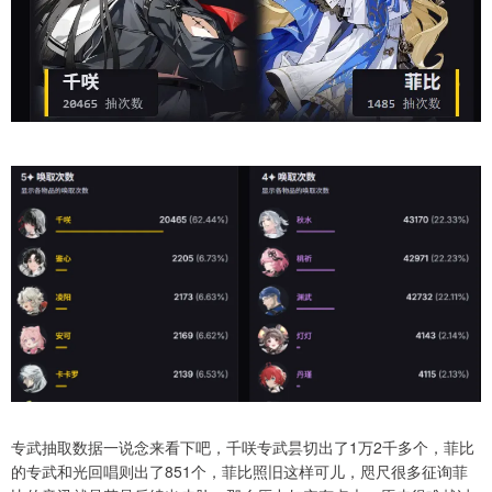
专武抽取数据一说念来看下吧，千咲专武昙切出了1万2千多个，菲比
的专武和光回唱则出了851个，菲比照旧这样可儿，咫尺很多征询菲