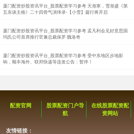
深证成指
14110.12
-34.08
-0.24%
厦门配资炒股资讯平台_股票配资学习参考 天渐寒，雪渐盛《第
五东谈主格》二十四骨气演绎录-【小雪】篇行将开启
厦门配资炒股资讯平台_股票配资学习参考 孟凡利会见好意思国
玛氏公司首席推行官兼总裁保罗·魏洛奇
厦门配资炒股资讯平台_股票配资学习参考 受中东地区步地影
响，顺丰海外、联邦快递等连发公告：暂停！
沪深300
4651.31
-6.85
-0.15%
配资官网
股票配资门户导
在线股票配资配
航
资网站
友情链接：