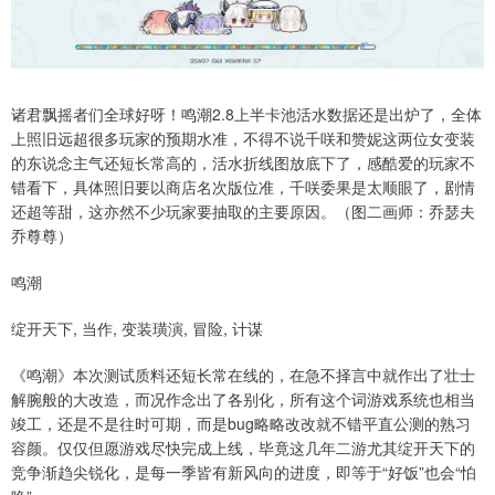
诸君飘摇者们全球好呀！鸣潮2.8上半卡池活水数据还是出炉了，全体
上照旧远超很多玩家的预期水准，不得不说千咲和赞妮这两位女变装
的东说念主气还短长常高的，活水折线图放底下了，感酷爱的玩家不
错看下，具体照旧要以商店名次版位准，千咲委果是太顺眼了，剧情
还超等甜，这亦然不少玩家要抽取的主要原因。（图二画师：乔瑟夫
乔尊尊）
鸣潮
绽开天下, 当作, 变装璜演, 冒险, 计谋
《鸣潮》本次测试质料还短长常在线的，在急不择言中就作出了壮士
解腕般的大改造，而况作念出了各别化，所有这个词游戏系统也相当
竣工，还是不是往时可期，而是bug略略改改就不错平直公测的熟习
容颜。仅仅但愿游戏尽快完成上线，毕竟这几年二游尤其绽开天下的
竞争渐趋尖锐化，是每一季皆有新风向的进度，即等于“好饭”也会“怕