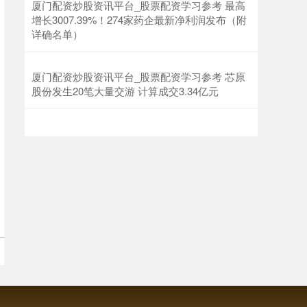
厦门配资炒股资讯平台_股票配资学习参考 最高
增长3007.39%！274家药企最新净利润发布（附
详确名单）
沪深300
4694.44
+43.13
+0.93%
厦门配资炒股资讯平台_股票配资学习参考 芯原
股份发生20笔大量交游 计算成交3.34亿元
北证50
1134.24
+11.37
+1.01%