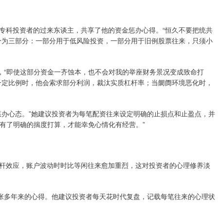
专科投资者的过来东谈主，共享了他的资金惩办心得。“恒久不要把统共
分为三部分：一部分用于低风险投资，一部分用于旧例股票往来，只须小
说，“即使这部分资金一齐蚀本，也不会对我的举座财务景况变成致命打
一定比例时，他会索求部分利润，裁汰实质杠杆率；当阛阓环境恶化时，
惩办心态。”她建议投资者为每笔配资往来设定明确的止损点和止盈点，并
“有了明确的揣度打算，才能幸免心情化有经营。”
杆效应，账户波动时时比等闲往来愈加重烈，这对投资者的心理修养淡
老张多年来的心得。他建议投资者每天花时代复盘，记载每笔往来的心理状