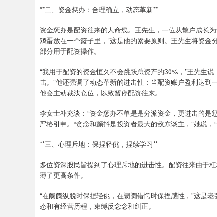
**二、资金惩办：合理确立，动态革新**
资金惩办是配资往来的人命线。王先生，一位从散户成长为
鸡蛋放在一个篮子里，”这是他的紧要原则。王先生将资金
部分用于配资操作。
“我用于配资的资金恒久不会跳跃总资产的30%，”王先生
击。”他还强调了动态革新的进击性：当配资账户盈利达到
他会主动裁汰仓位，以致暂停配资往来。
李女士补充谈：“资金惩办不单是是分派资金，更进击的是
严格引申。“贪念和颤抖是投资者最大的敌东谈主，”她说，
**三、心理斥地：保捏轻佻，捏续学习**
多位资深股民皆提到了心理斥地的进击性。配资往来由于杠
薄了更高条件。
“在阛阓纵脱时保捏轻佻，在阛阓错愕时保捏感性，”这是
态和有经营历程，束缚反念念和纠正。