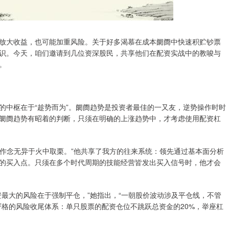
放大收益，也可能加重风险。关于好多渴慕在成本阛阓中快速积贮钞票
识。今天，咱们邀请到几位资深股民，共享他们在配资实战中的教唆与
。
的中枢在于“趁势而为”。阛阓趋势是投资者最佳的一又友，逆势操作时时
阛阓趋势有昭着的判断，只须在明确的上涨趋势中，才考虑使用配资杠
样作念无异于火中取栗。”他共享了我方的往来系统：领先通过基本面分析
的买入点。只须在多个时代周期的技能经营皆发出买入信号时，他才会
最大的风险在于强制平仓，”她指出，“一朝股价波动涉及平仓线，不管
严格的风险收尾体系：单只股票的配资仓位不跳跃总资金的20%，举座杠