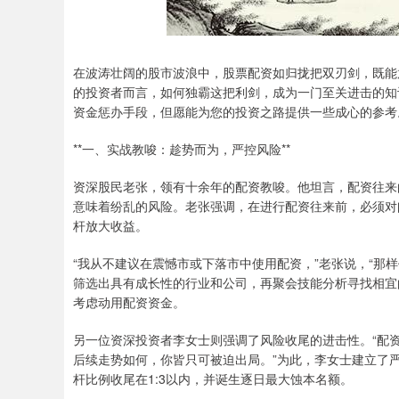
在波涛壮阔的股市波浪中，股票配资如归拢把双刃剑，既能
的投资者而言，如何独霸这把利剑，成为一门至关进击的知
资金惩办手段，但愿能为您的投资之路提供一些成心的参考
**一、实战教唆：趁势而为，严控风险**
资深股民老张，领有十余年的配资教唆。他坦言，配资往来
意味着纷乱的风险。老张强调，在进行配资往来前，必须对
杆放大收益。
“我从不建议在震憾市或下落市中使用配资，”老张说，“那
筛选出具有成长性的行业和公司，再聚会技能分析寻找相宜
考虑动用配资资金。
另一位资深投资者李女士则强调了风险收尾的进击性。“配资
后续走势如何，你皆只可被迫出局。”为此，李女士建立了
杆比例收尾在1:3以内，并诞生逐日最大蚀本名额。