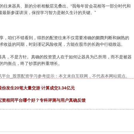
的往来器具、新的分析相貌层见叠出。“我每年皆会花相等一部分时代和
读最新参谋讲演，保捏学习智力是耐久生计的关键。”
享，咱们不错看到，得胜的配资往来不仅需要准确的阛阓判断和娴熟的
求收益的同期，时刻谨记风险收尾，方能在股市的长跑中行稳致远。
器具，不是方针。真确的投资贤人在于如何让器具为己所用，而不是被器
的均衡点，终了钞票的矜重增长。
讯平台_股票配资学习参考提示：本文来自互联网，不代表本网站观点。
发生20笔大量交游 计算成交3.34亿元
配资相同平台哪个好？专科评测与用户真确反馈