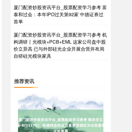
厦门配资炒股资讯平台_股票配资学习参考 富
泰和过会：本年IPO过关第92家 中德证券过
首单
厦门配资炒股资讯平台_股票配资学习参考 机
国债指数
229.69
+0.10
+0.04%
构调研丨光模块+PCB+EML 这家公司盘中股
价立异高 已与外部硅光企业开展合营并布局
自研硅光模块家具
推荐资讯
期指IC0
7877.80
+164.40
+2.13%