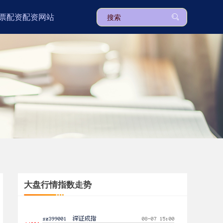
票配资配资网站
上证综指
3940.04
+39.68
+1.02%
大盘行情指数走势
深证成指
14311.01
+200.89
+1.42%