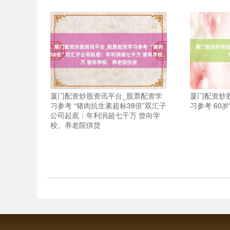
厦门配资炒股资讯平台_股票配资学
厦门配资炒
习参考 “猪肉抗生素超标38倍”双汇子
习参考 60
公司起底：年利润超七千万 曾向学
校、养老院供货